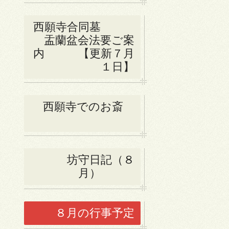
西願寺合同墓
盂蘭盆会法要ご案
内 【更新７月
１日】
西願寺でのお斎
坊守日記（８
月）
８月の行事予定