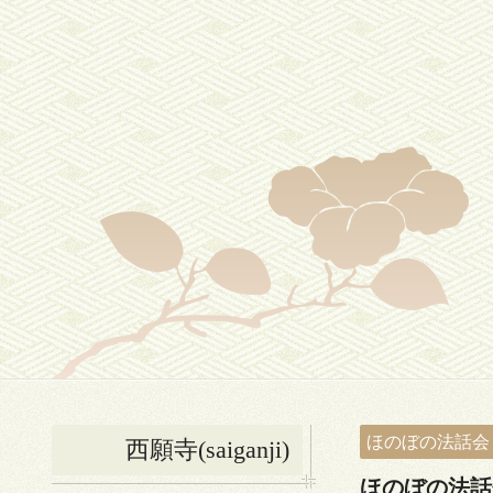
ほのぼの法話会
西願寺(saiganji)
ほのぼの法話