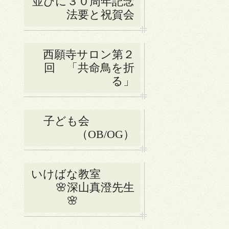
並びに３０周年記念
法要と祝賀会
西願寺サロン第２
回 「共命鳥を折
る」
子ども会
（OB/OG）
いけばな教室
🌸深山真澄先生
🌸