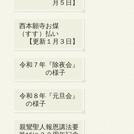
月５日】
西本願寺お煤
（すす）払い
【更新１月３日】
令和７年『除夜会』
の様子
令和８年『元旦会』
の様子
親鸞聖人報恩講法要