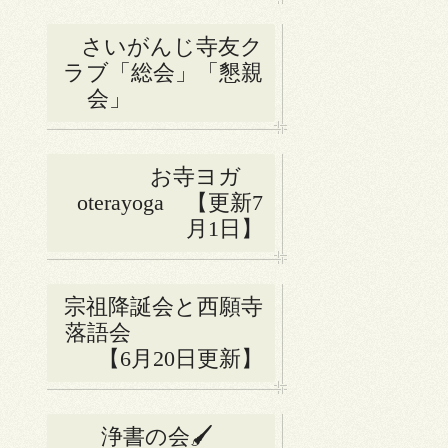
さいがんじ寺友ク
ラブ「総会」「懇親
会」
お寺ヨガ
oterayoga 【更新7
月1日】
宗祖降誕会と西願寺
落語会
【6月20日更新】
浄書の会🖌