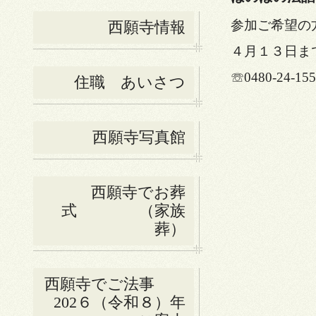
参加ご希望の
西願寺情報
４月１３日ま
☏0480-24-155
住職 あいさつ
西願寺写真館
西願寺でお葬
式 （家族
葬）
西願寺でご法事
202６（令和８）年