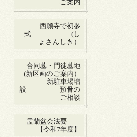
ご案内
西願寺で初参
式 (し
ょさんしき）
合同墓・門徒墓地
(新区画のご案内）
新駐車場増
設 預骨の
ご相談
盂蘭盆会法要
【令和7年度】