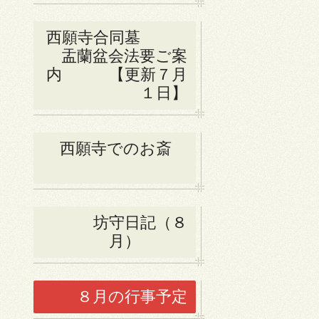
西願寺合同墓
盂蘭盆会法要ご案
内 【更新７月
１日】
西願寺でのお斎
坊守日記（８
月）
８月の行事予定