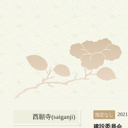
2021
指定なし
西願寺(saiganji)
建設委員会