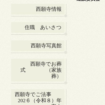
西願寺情報
住職 あいさつ
西願寺写真館
西願寺でお葬
式 （家族
葬）
西願寺でご法事
202６（令和８）年