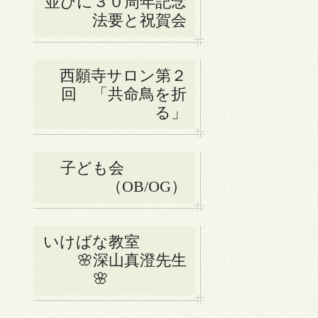
並びに３０周年記念
法要と祝賀会
西願寺サロン第２
回 「共命鳥を折
る」
子ども会
（OB/OG）
いけばな教室
🌸深山真澄先生
🌸