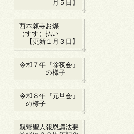
月５日】
西本願寺お煤
（すす）払い
【更新１月３日】
令和７年『除夜会』
の様子
令和８年『元旦会』
の様子
親鸞聖人報恩講法要