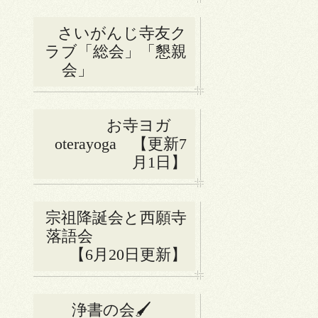
さいがんじ寺友ク
ラブ「総会」「懇親
会」
お寺ヨガ
oterayoga 【更新7
月1日】
宗祖降誕会と西願寺
落語会
【6月20日更新】
浄書の会🖌