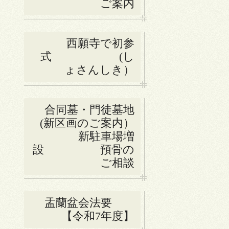
ご案内
西願寺で初参
式 (し
ょさんしき）
合同墓・門徒墓地
(新区画のご案内）
新駐車場増
設 預骨の
ご相談
盂蘭盆会法要
【令和7年度】