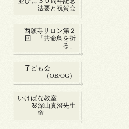
並びに３０周年記念
法要と祝賀会
西願寺サロン第２
回 「共命鳥を折
る」
子ども会
（OB/OG）
いけばな教室
🌸深山真澄先生
🌸