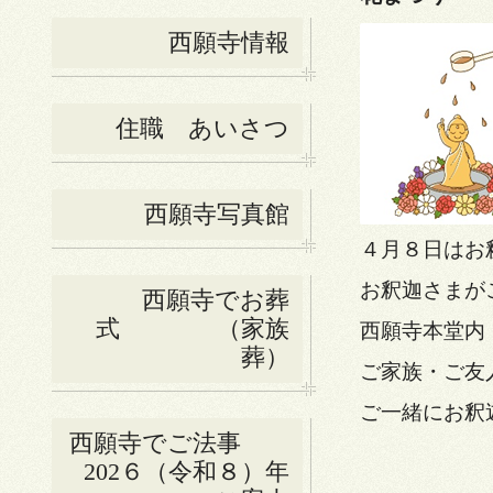
西願寺情報
住職 あいさつ
西願寺写真館
４月８日はお
お釈迦さまが
西願寺でお葬
式 （家族
西願寺本堂内
葬）
ご家族・ご友
ご一緒にお釈
西願寺でご法事
202６（令和８）年