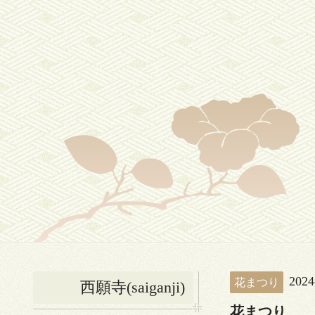
2024
花まつり
西願寺(saiganji)
花まつり