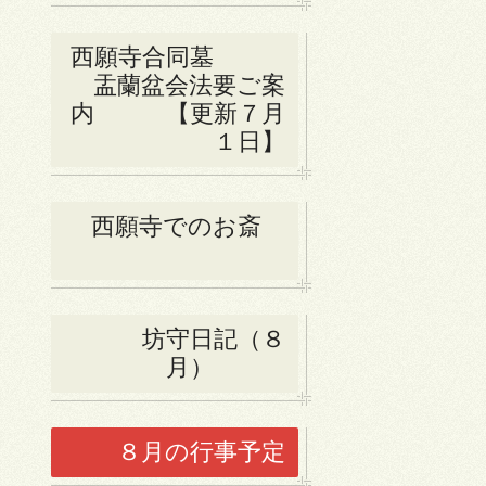
西願寺合同墓
盂蘭盆会法要ご案
内 【更新７月
１日】
西願寺でのお斎
坊守日記（８
月）
８月の行事予定