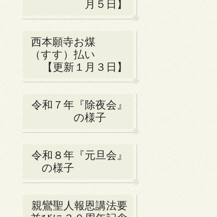
月５日】
西本願寺お煤
（すす）払い
【更新１月３日】
令和７年『除夜会』
の様子
令和８年『元旦会』
の様子
親鸞聖人報恩講法要