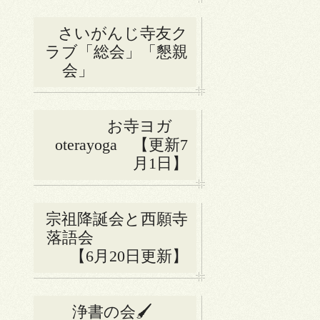
さいがんじ寺友ク
ラブ「総会」「懇親
会」
お寺ヨガ
oterayoga 【更新7
月1日】
宗祖降誕会と西願寺
落語会
【6月20日更新】
浄書の会🖌