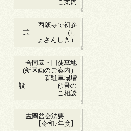
ご案内
西願寺で初参
式 (し
ょさんしき）
合同墓・門徒墓地
(新区画のご案内）
新駐車場増
設 預骨の
ご相談
盂蘭盆会法要
【令和7年度】