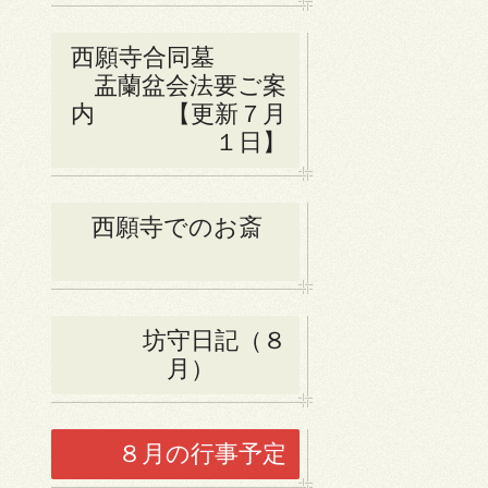
西願寺合同墓
盂蘭盆会法要ご案
内 【更新７月
１日】
西願寺でのお斎
坊守日記（８
月）
８月の行事予定