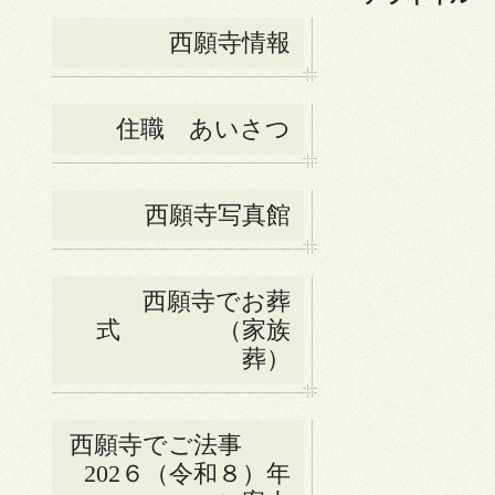
西願寺情報
住職 あいさつ
西願寺写真館
西願寺でお葬
式 （家族
葬）
西願寺でご法事
202６（令和８）年