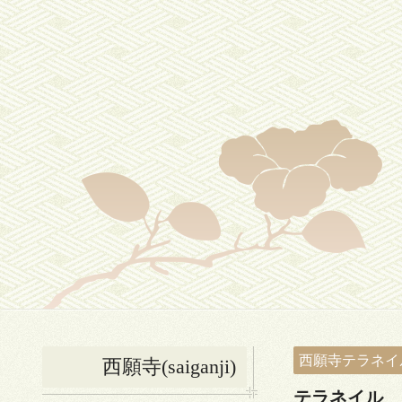
西願寺テラネイ
西願寺(saiganji)
テラネイル