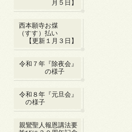
月５日】
西本願寺お煤
（すす）払い
【更新１月３日】
令和７年『除夜会』
の様子
令和８年『元旦会』
の様子
親鸞聖人報恩講法要