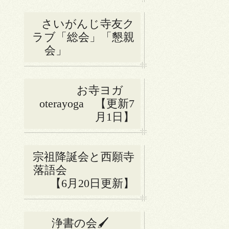
さいがんじ寺友ク
ラブ「総会」「懇親
会」
お寺ヨガ
oterayoga 【更新7
月1日】
宗祖降誕会と西願寺
落語会
【6月20日更新】
浄書の会🖌