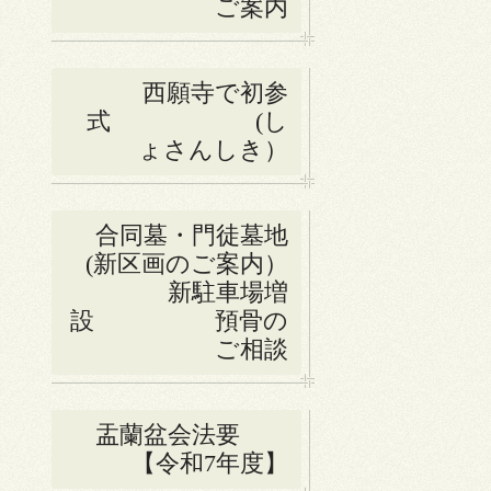
ご案内
西願寺で初参
式 (し
ょさんしき）
合同墓・門徒墓地
(新区画のご案内）
新駐車場増
設 預骨の
ご相談
盂蘭盆会法要
【令和7年度】