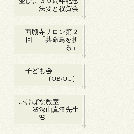
並びに３０周年記念
法要と祝賀会
西願寺サロン第２
回 「共命鳥を折
る」
子ども会
（OB/OG）
いけばな教室
🌸深山真澄先生
🌸