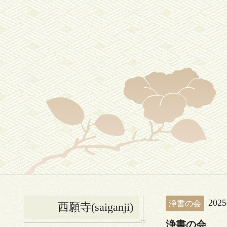
2025
浄書の会
西願寺(saiganji)
浄書の会