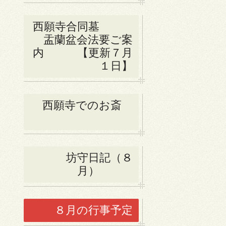
西願寺合同墓
盂蘭盆会法要ご案
内 【更新７月
１日】
西願寺でのお斎
坊守日記（８
月）
８月の行事予定