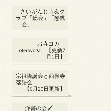
さいがんじ寺友ク
ラブ「総会」「懇親
会」
お寺ヨガ
oterayoga 【更新7
月1日】
宗祖降誕会と西願寺
落語会
【6月20日更新】
浄書の会🖌