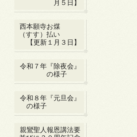
月５日】
西本願寺お煤
（すす）払い
【更新１月３日】
令和７年『除夜会』
の様子
令和８年『元旦会』
の様子
親鸞聖人報恩講法要