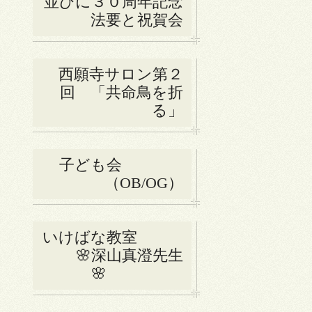
並びに３０周年記念
法要と祝賀会
西願寺サロン第２
回 「共命鳥を折
る」
子ども会
（OB/OG）
いけばな教室
🌸深山真澄先生
🌸