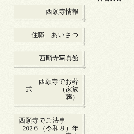
西願寺情報
住職 あいさつ
西願寺写真館
西願寺でお葬
式 （家族
葬）
西願寺でご法事
202６（令和８）年