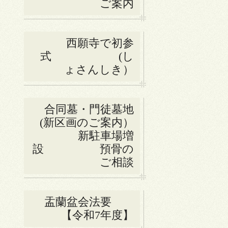
ご案内
西願寺で初参
式 (し
ょさんしき）
合同墓・門徒墓地
(新区画のご案内）
新駐車場増
設 預骨の
ご相談
盂蘭盆会法要
【令和7年度】