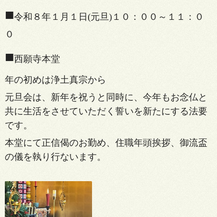
■
令和８年１月１日(元旦)１０：００～１１：０
０
■
西願寺本堂
年の初めは浄土真宗から
元旦会は、新年を祝うと同時に、今年もお念仏と
共に生活をさせていただく誓いを新たにする法要
です。
本堂にて正信偈のお勤め、住職年頭挨拶、御流盃
の儀を執り行ないます。