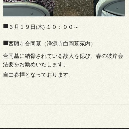
■
３月１９日(木) １０：００～
■
西願寺合同墓（浄源寺白岡墓苑内）
合同墓に納骨されている故人を偲び、
春の彼岸会
法要をお勤めいたします。
自由参拝となっております。