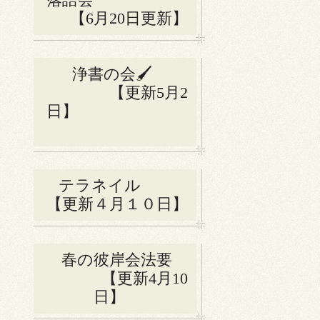
【6月20日更新】
浄書の会🖌
【更新5月2
日】
テラネイル
【更新４月１０日】
春の彼岸会法要
【更新4月10
日】