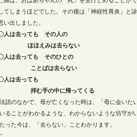
た娘は、おばあちゃんの「死」を受けとめることが
してしまうほどでした。その後は「神経性胃炎」と
思い出しました。
は去っても その人の
えみは去らない
は去っても そのひとの
ばは去らない
は去っても
の中に帰ってくる
法語のなかで、母が亡くなった時は、「母に会いた
いることがわかるような、わからないような坊守が
たった今は、「去らない」ことわかります。
に