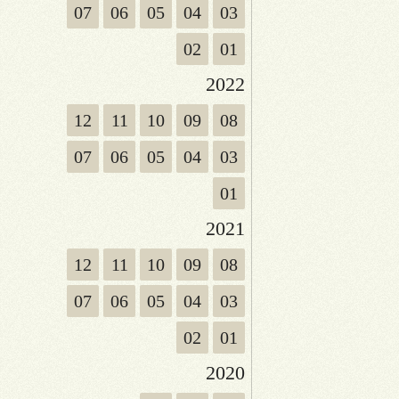
07
06
05
04
03
02
01
2022
12
11
10
09
08
07
06
05
04
03
01
2021
12
11
10
09
08
07
06
05
04
03
02
01
2020