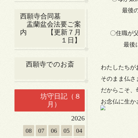
最後のか
西願寺合同墓
盂蘭盆会法要ご案
内 【更新７月
〇住職が父
１日】
最後にか
西願寺でのお斎
わたしたちが
そのまま仏さ
だからこそ、
坊守日記（８
お念仏に生か
月）
2026
08
07
06
05
04