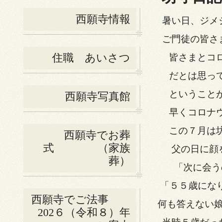
西願寺情報
暑い日、ジメ
ご門徒の皆さ
住職 あいさつ
皆さまとコ
だとは思っ
ということ
西願寺写真館
早くコロナ
この７月は
西願寺でお葬
式 （家族
父の日に顔
葬）
「次に会う
「５５歳になり
西願寺でご法事
何も答えない
202６（令和８）年