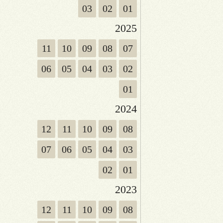
03
02
01
2025
11
10
09
08
07
06
05
04
03
02
01
2024
12
11
10
09
08
07
06
05
04
03
02
01
2023
12
11
10
09
08