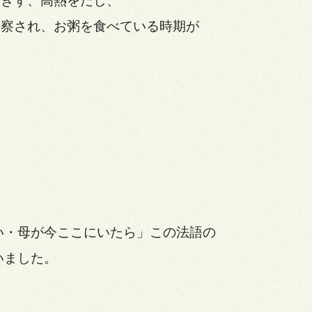
できず、高熱をだし、
診察され、お粥を食べている時期が
い・母が今ここにいたら」この法語の
いました。