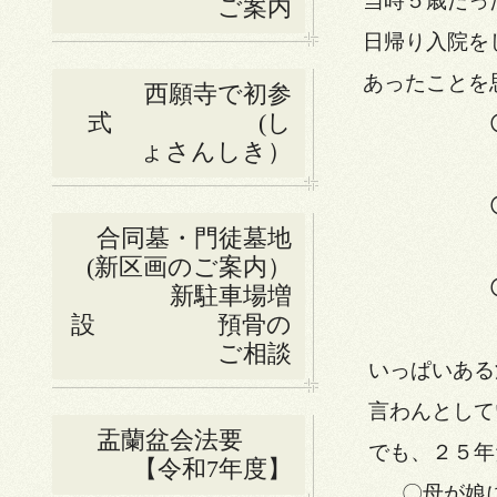
当時５歳だっ
ご案内
日帰り入院を
あったことを
西願寺で初参
式 (し
〇人
ょさんしき）
ほほ
〇人
合同墓・門徒墓地
こと
(新区画のご案内）
〇人
新駐車場増
設 預骨の
拝む手
ご相談
いっぱいある
言わんとして
盂蘭盆会法要
でも、２５年
【令和7年度】
〇母が娘