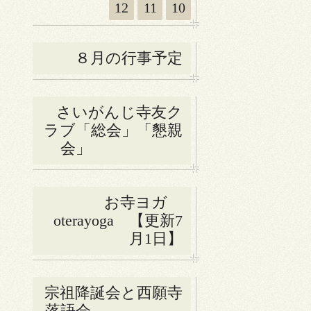
12
11
10
８月の行事予定
さいがんじ寺友ク
ラブ「総会」「懇親
会」
お寺ヨガ
oterayoga 【更新7
月1日】
宗祖降誕会と西願寺
落語会