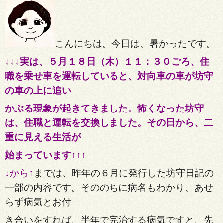
こんにちは。今日は、暑かったです。
↓↓↓実は、５月１８日（木）１１：３０ごろ、住
職を乗せ車を運転していると、対向車の車が坊守
の車の上に追い
か
ぶる現象が起きてきました。怖くなった坊守
は、住職と運転を交換しました。その日から、二
重に見える生活が
始まっています↑↑↑
↓から↑
までは、昨年の６月に発行した坊守日記の
一部の内容です。そののちに病名もわかり、あせ
らず病気
とお付
き合いをすれば、半年で完治する病気ですと、先