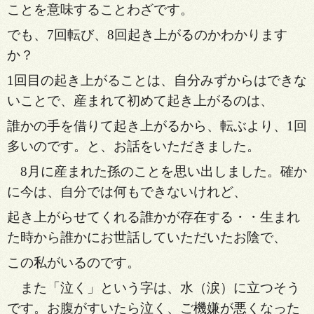
ことを意
味することわざです。
でも、7回転び、8回起き上がるの
かわかります
か？
1回目の起き上がることは、自分みずか
らはできな
いことで、産まれて初めて起き上がるのは、
誰
かの手を借りて起き上がるから、転ぶより、1回
多いので
す。と、お話をいただきました。
8月に産まれた孫のことを思い出しました。確か
に今は、
自分では何もできないけれど、
起き上がらせてくれる誰かが
存在する・・生まれ
た時から誰かにお世話していただいた
お陰で、
この私がいるのです。
また「泣く」という字は、水（涙）に立つそう
です。お腹がす
いたら泣く、ご機嫌が悪くなった