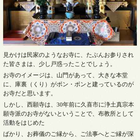
見かけは民家のようなお寺に、たぶん
お参りされ
た皆さまは、少し戸惑ったこ
とでしょう。
お寺のイメージは、山門があ
って、大きな本堂
に、庫裏（くり）がボン・
ボンと建っているのが
お寺だと思います。
しかし、西願寺は、30年前に久喜市に浄土真宗本
願寺派のお寺がないということで、布教所として
活動をはじめた
ばかり、お葬儀のご縁から、ご法事へとご縁が深