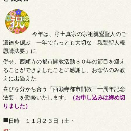
今年は、浄土真宗の宗祖親鸞聖人のご
遺徳を偲ぶ 一年でもっとも大切な「親鸞聖人報
恩講法要」に
併せ、
西願寺の都市開教活動３０年の節目を迎え
ることができましたことに感謝し、お念仏のみ教
えに出遇えた
喜びを分かち
合う「西願寺都市開教三十周年記念
法要」を勤修いたします。
（お申し込みは締め切
りました）
■
日時 １１月２３日（土・