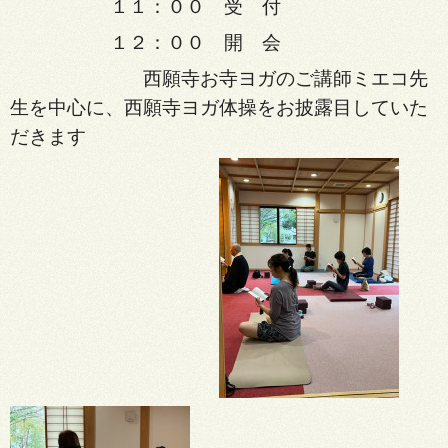
１１：００ 受 付
１２：００ 開 会
西願寺お寺ヨガのご講師ミエコ先
生を中心に、西願寺ヨガ体操をお披露目していた
だきます