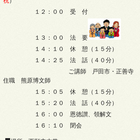
祝
）
１２：００ 受 付
１３：００ 法 要
１４：１０ 休 憩（１５分）
１４：２５ 法 話（４０分）
ご講師 戸田市・正善寺
住職 熊原博文師
１５：０５ 休 憩（１５分）
１５：２０ 法 話（４０分）
１６：００ 恩徳讃、領解文
１６：１０ 閉会