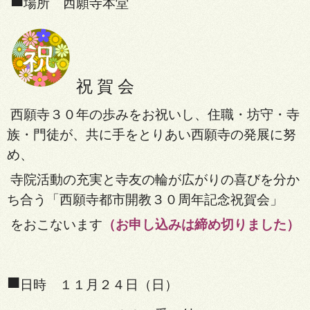
■
場所 西願寺本堂
祝 賀 会
西願寺３０年の歩みをお祝いし、住職・坊守・寺
族・門徒が、共に手をとりあい西願寺の発展に努
め、
寺院活動の充実と寺友の輪が広がりの喜びを分か
ち合う「西願寺都市開教３０周年記念祝賀会」
をおこないます
（お申し込みは締め切りました）
■
日時 １１月２４日（日）