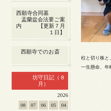
西願寺合同墓
盂蘭盆会法要ご案
内 【更新７月
１日】
西願寺でのお斎
柱と切り株と
一生懸命、年
坊守日記（８
月）
2026
08
07
06
05
04