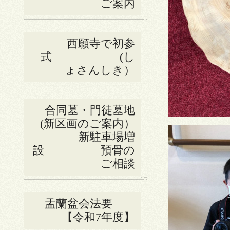
ご案内
西願寺で初参
式 (し
ょさんしき）
合同墓・門徒墓地
(新区画のご案内）
新駐車場増
設 預骨の
ご相談
盂蘭盆会法要
【令和7年度】