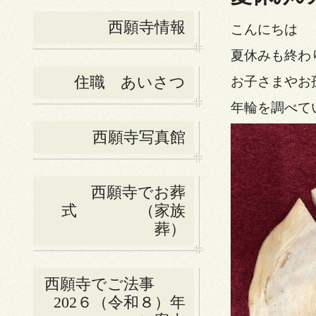
西願寺情報
こんにちは
夏休みも終わ
住職 あいさつ
お子さまやお
年輪を調べて
西願寺写真館
西願寺でお葬
式 （家族
葬）
西願寺でご法事
202６（令和８）年