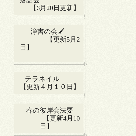
【6月20日更新】
浄書の会🖌
【更新5月2
日】
テラネイル
【更新４月１０日】
春の彼岸会法要
【更新4月10
日】