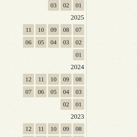
03
02
01
2025
11
10
09
08
07
06
05
04
03
02
01
2024
12
11
10
09
08
07
06
05
04
03
02
01
2023
12
11
10
09
08