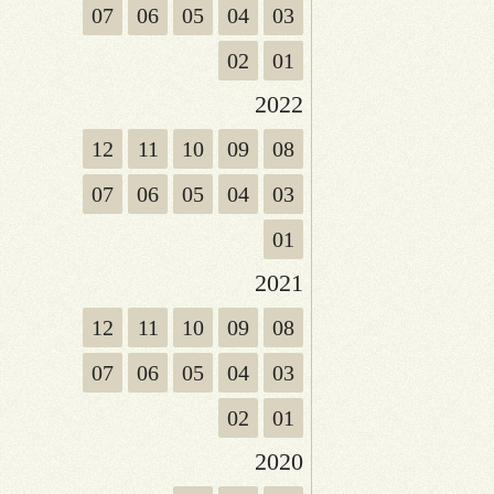
07
06
05
04
03
02
01
2022
12
11
10
09
08
07
06
05
04
03
01
2021
12
11
10
09
08
07
06
05
04
03
02
01
2020