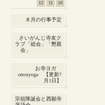
12
11
10
８月の行事予定
さいがんじ寺友ク
ラブ「総会」「懇親
会」
お寺ヨガ
oterayoga 【更新7
月1日】
宗祖降誕会と西願寺
落語会