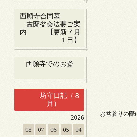
西願寺合同墓
盂蘭盆会法要ご案
内 【更新７月
１日】
西願寺でのお斎
坊守日記（８
月）
お盆参りの際
2026
あ
08
07
06
05
04