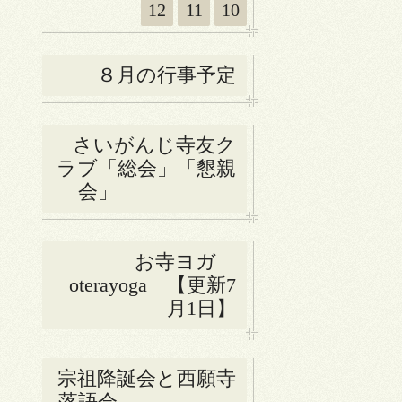
12
11
10
８月の行事予定
さいがんじ寺友ク
ラブ「総会」「懇親
会」
お寺ヨガ
oterayoga 【更新7
月1日】
宗祖降誕会と西願寺
落語会