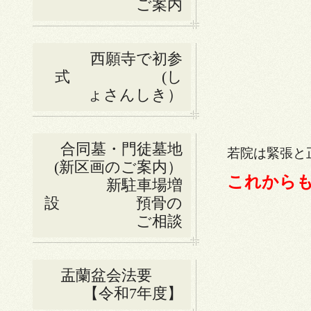
ご案内
西願寺で初参
式 (し
ょさんしき）
合同墓・門徒墓地
若院は緊張と
(新区画のご案内）
これから
新駐車場増
設 預骨の
ご相談
盂蘭盆会法要
【令和7年度】