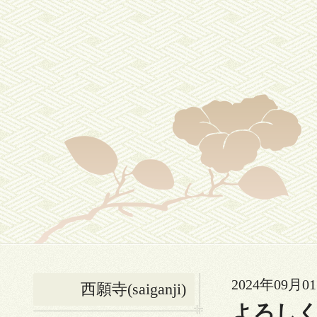
2024年09月01
西願寺(saiganji)
よろし