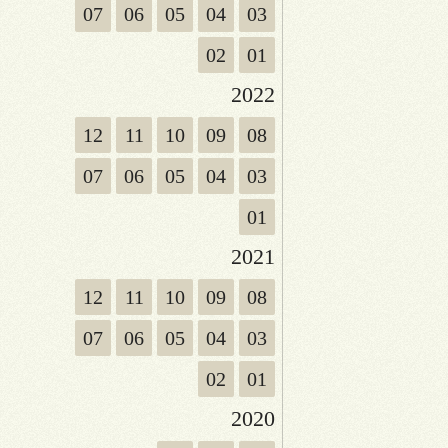
07
06
05
04
03
02
01
2022
12
11
10
09
08
07
06
05
04
03
01
2021
12
11
10
09
08
07
06
05
04
03
02
01
2020