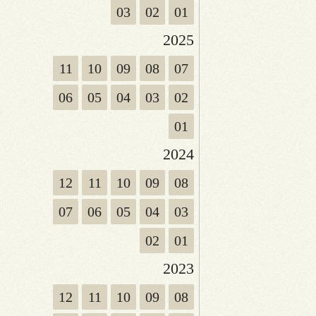
03
02
01
2025
11
10
09
08
07
06
05
04
03
02
01
2024
12
11
10
09
08
07
06
05
04
03
02
01
2023
12
11
10
09
08