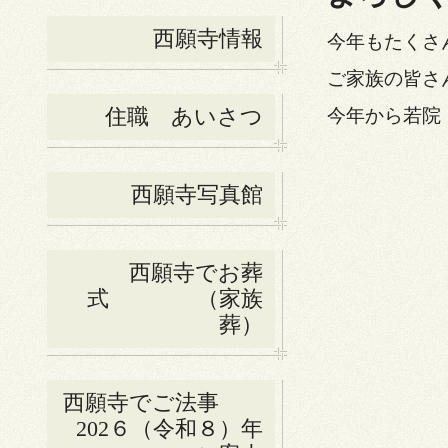
西願寺情報
今年もたくさ
ご家族の皆さ
住職 あいさつ
今年から若院
西願寺写真館
西願寺でお葬
式 （家族
葬）
西願寺でご法事
202６（令和８）年