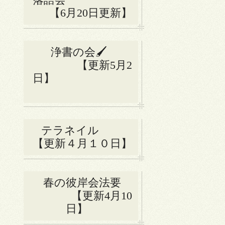
【6月20日更新】
浄書の会🖌
【更新5月2
日】
テラネイル
【更新４月１０日】
春の彼岸会法要
【更新4月10
日】